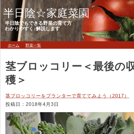
半日陰☆家庭菜園
半日陰でもできる野菜の育て方
わかりやすく♪解説します
ホーム
野菜一覧
茎ブロッコリー＜最後の
穫＞
茎ブロッコリーをプランターで育ててみよう（2017）
投稿日：2018年4月3日