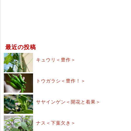
最近の投稿
キュウリ＜豊作＞
トウガラシ＜豊作！＞
サヤインゲン＜開花と着果＞
ナス＜下葉欠き＞